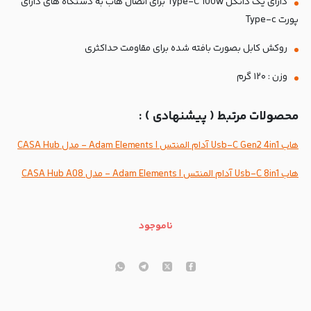
دارای یک دانگل Type-C 100w برای اتصال هاب به دستگاه های دارای
پورت Type-c
روکش کابل بصورت بافته شده برای مقاومت حداکثری
وزن : ۱۲۰ گرم
محصولات مرتبط ( پیشنهادی ) :
هاب Usb-C Gen2 4in1 آدام المنتس | Adam Elements - مدل CASA Hub
هاب Usb-C 8in1 آدام المنتس | Adam Elements - مدل CASA Hub A08
ناموجود