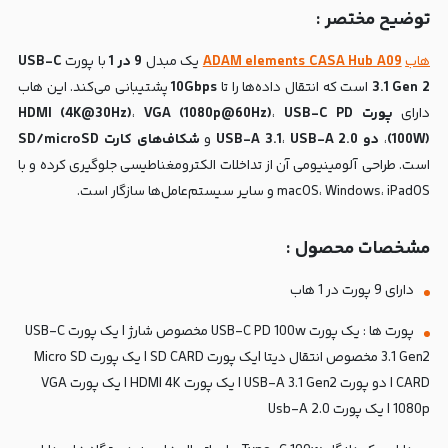
توضیح مختصر :
هاب
ADAM elements CASA Hub A09
یک مبدل
9 در 1
با پورت
USB-C
3.1 Gen 2
است که انتقال داده‌ها را تا
10Gbps
پشتیبانی می‌کند. این هاب
دارای
پورت HDMI (4K@30Hz)
USB-C PD
،
VGA (1080p@60Hz)
،
(100W)
،
دو USB-A 3.1
USB-A 2.0
،
و
شکاف‌های کارت SD/microSD
است. طراحی آلومینیومی آن از تداخلات الکترومغناطیسی جلوگیری کرده و با
macOS، Windows، iPadOS و سایر سیستم‌عامل‌ها سازگار است.
مشخصات محصول :
دارای 9 پورت در 1 هاب
پورت ها : یک پورت USB-C PD 100w مخصوص شارژ | یک پورت USB-C
3.1 Gen2 مخصوص انتقال دیتا |یک پورت SD CARD | یک پورت Micro SD
CARD | دو پورت USB-A 3.1 Gen2 | یک پورت HDMI 4K | یک پورت VGA
1080p | یک پورت Usb-A 2.0