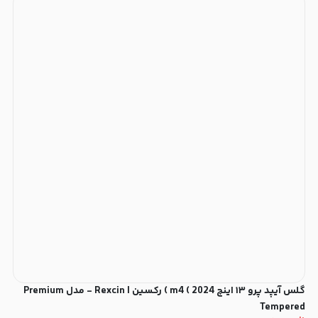
گلس آیپد پرو ۱۳ اینچ m4 ( 2024 ) رکسین | Rexcin - مدل Premium
Tempered