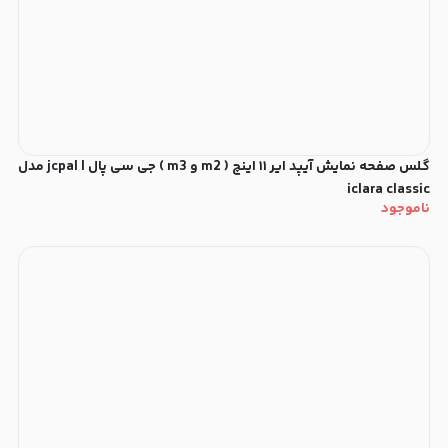
گلس صفحه نمایش آیپد ایر ۱۱ اینچ ( m2 و m3 ) جی سی پال | jcpal مدل
iclara classic
ناموجود