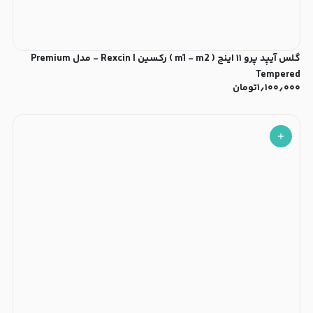
گلس آیپد پرو ۱۱ اینچ ( m1 - m2 ) رکسین | Rexcin - مدل Premium
Tempered
۱٫۱۰۰٫۰۰۰
تومان