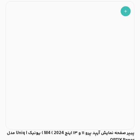
پیپر صفحه نمایش آیپد پرو ۱۱ و ۱۳ اینچ M4 ( 2024 ) یونیک | Uniq مدل