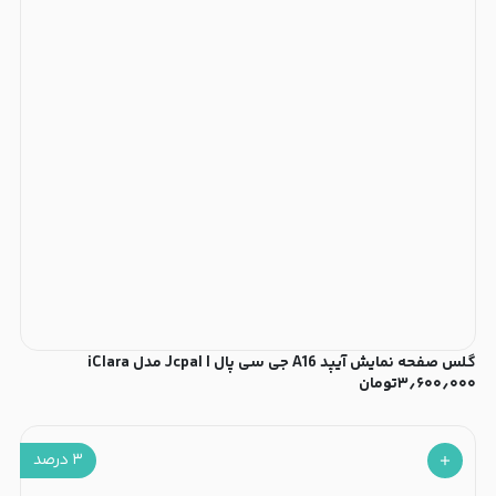
گلس صفحه نمایش آیپد A16 جی سی پال | Jcpal مدل iClara
۳٫۶۰۰٫۰۰۰
تومان
۳
درصد