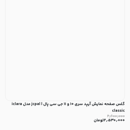
گلس صفحه نمایش آیپد سری ۱۰ و ۱۱ جی سی پال | jcpal مدل iclara
classic
۲٫۶۰۰٫۰۰۰
۲٫۵۳۰٫۰۰۰
تومان